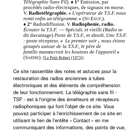
Télégraphie Sans Fil).
♦ 1°
Émission, par
procédés radio-électriques, de signaux en morse.
V.
Radiotélégraphie. «
L'opérateur de T.S.F. nous
remit enfin un télégramme
»
(St-Exup.).
♦ 2°
Radiodiffusion. V.
Radiophonie, radio.
Écouter la T.S.F.
— Spécialt. et vieilli
(Radio
se
dit davantage)
Poste de T.S.F.,
et absolt.
Une T.S.F.
:
poste récepteur.
«
Le premier soir
,
nous étions
groupés autour de la T.S.F., le père de
famille manœuvrait les boutons de l'appareil
»
(Sartre).
[
Le Petit Robert (1973)
]
Ce site rassemble des notes et astuces pour la
restauration des radios anciennes à tubes
électroniques et des éléments de compréhension
de leur fonctionnement. La télégraphie sans fil -
TSF - est à l'origine des émetteurs et récepteurs
radiophoniques qui font l'objet de ce site. Vous
pouvez participer à l'enrichissement de ce site en
utilisant le lien de l'entête
Contact
en me
communiquant des informations, des points de vue,