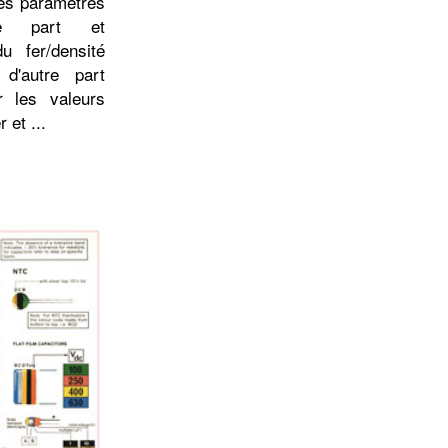
les paramètres
une part et
du fer/densité
 d'autre part
r les valeurs
 et ...