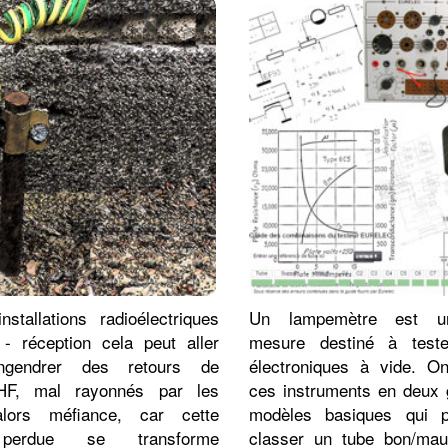
nstallations radioélectriques
Un lampemètre est un
 - réception cela peut aller
mesure destiné à test
engendrer des retours de
électroniques à vide. On
HF, mal rayonnés par les
ces instruments en deux 
alors méfiance, car cette
modèles basiques qui p
 perdue se transforme
classer un tube bon/ma