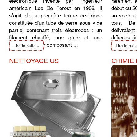
électronique inventé par l'ingénieur
rarement a
américain Lee De Forest en 1906. Il
début du 2
s’agit de la première forme de triode
au secteur
constituée d’un tube de verre sous vide
tous. De
partiel contenant trois électrodes : un
délivraie
filament chauffé, une grille et une
difficiles
plaque. Premier composant ...
donc avec d
Lire la suite »
Lire la suit
NETTOYAGE US
CHIMIE 