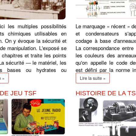
ci les multiples possibilités
Le marquage « récent » d
ts chimiques utilisables en
et condensateurs s'a
n. On y évoque la sécurité et
codage à base d'anneaux
 de manipulation. L'exposé se
La correspondance entre l
 chapitres et traite les points
les couleurs des anneaux
La sécurité — le matériel, les
qu'on appelle le code de
les bases ou hydrates ou
est défini par la norme in
u ...
CEI 60757 » ...
e »
Lire la suite »
DE JEU TSF
HISTOIRE DE LA T