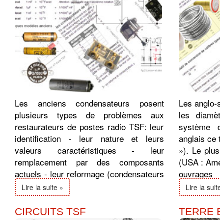
Les anciens condensateurs posent
Les anglo-s
plusieurs types de problèmes aux
les diamè
restaurateurs de postes radio TSF: leur
système d
identification - leur nature et leurs
anglais ce 
valeurs caractéristiques - leur
»). Le plu
remplacement par des composants
(USA : Ame
actuels - leur reformage (condensateurs
ouvrages 
chimiques)...
d'autres sy
Lire la suite »
Lire la suit
CIRCUITS TSF
TERRE 