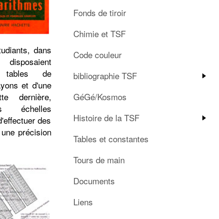
Fonds de tiroir
Chimie et TSF
tudiants, dans
Code couleur
 disposaient
 tables de
bibliographie TSF
ayons et d'une
te dernière,
GéGé/Kosmos
s échelles
Histoire de la TSF
d'effectuer des
 une précision
Tables et constantes
Tours de main
Documents
Liens