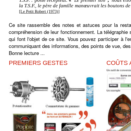
T.S.F. :
poste récepteur.
«
Le premier soir
,
nous éti
la T.S.F., le père de famille manœuvrait les boutons de
[
Le Petit Robert (1973)
]
Ce site rassemble des notes et astuces pour la resta
compréhension de leur fonctionnement. La télégraphie sa
qui font l'objet de ce site. Vous pouvez participer à l'e
communiquant des informations, des points de vue, de
Bonne lecture ...
PREMIERS GESTES
COÛTS 