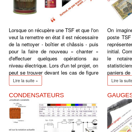
Lorsque on récupère une TSF et que l'on
On imagine
veut la remettre en état il est nécessaire
poste TSF 
de la nettoyer - boîtier et châssis - puis
représenter
pour la faire de nouveau « chanter »
initial. Co
d'effectuer quelques opérations au
le notair
niveau électrique. Lors d'un tel projet, on
statisticie
peut se trouver devant les cas de figure
paniers de
suivants ...
siècle derni
Lire la suite »
Lire la suit
CONDENSATEURS
GAUGE