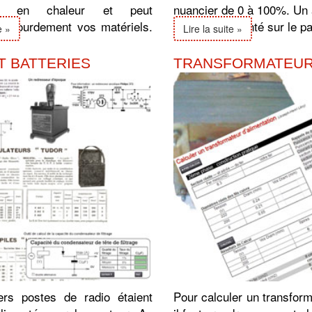
nt en chaleur et peut
nuancier de 0 à 100%. Un 
 lourdement vos matériels.
type est présenté sur le pa
e »
Lire la suite »
T BATTERIES
TRANSFORMATEU
rs postes de radio étaient
Pour calculer un transform