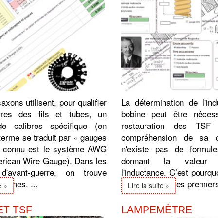
axons utilisent, pour qualifier
La détermination de l'in
tres des fils et tubes, un
bobine peut être néces
e calibres spécifique (en
restauration des TSF
terme se traduit par « gauges
compréhension de sa co
s connu est le système AWG
n'existe pas de formule
rican Wire Gauge). Dans les
donnant la valeur
d'avant-guerre, on trouve
l'inductance. C’est pourqu
stèmes. ...
20ème siècle, les premiers 
e »
Lire la suite »
ET TSF
LAMPEMÈTRE