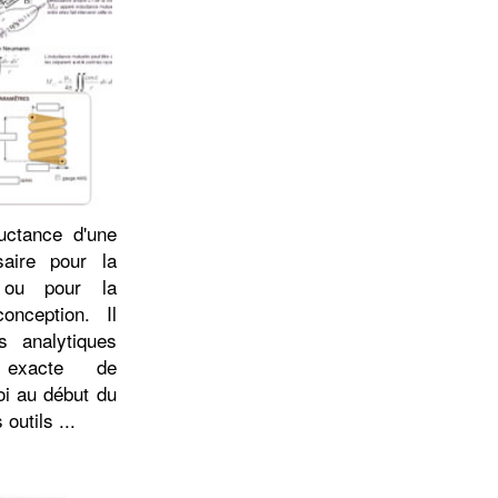
ductance d'une
saire pour la
 ou pour la
nception. Il
s analytiques
 exacte de
oi au début du
outils ...