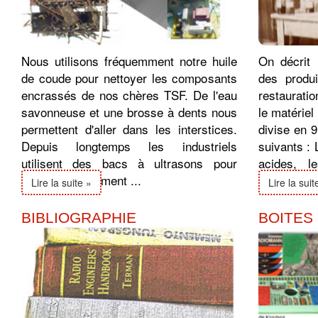
Nous utilisons fréquemment notre huile
On décrit i
de coude pour nettoyer les composants
des produi
encrassés de nos chères TSF. De l'eau
restauratio
savonneuse et une brosse à dents nous
le matériel
permettent d'aller dans les interstices.
divise en 9
Depuis longtemps les industriels
suivants : 
utilisent des bacs à ultrasons pour
acides, 
nettoyer rapidement ...
alcalis, l'ea
Lire la suite »
Lire la suit
BIBLIOGRAPHIE
BOITES 