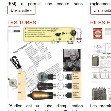
(FM) a permis une écoute sans
rapideme
parasites et ...
endommager
Lire la suite »
Lire la suit
...
LES TUBES
PILES E
L’Audion est un tube d'amplification
Les premie