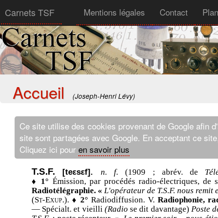
Carnets TSF
Mentions légales
Contact
Plan
Accueil
(Joseph-Henri Lévy)
Ce site utilise des cookies provenant de Google afin d'a
site sont partagées avec Google. En acceptant ce site,
Cliquez ici pour
en savoir plus
T.S.F.
[teεsεf].
n. f.
(1909 ; abrév. de
Tél
♦ 1°
Émission, par procédés radio-électriques, de 
Radiotélégraphie. «
L'opérateur de T.S.F. nous remit
(St-Exup.).
♦ 2°
Radiodiffusion. V.
Radiophonie, ra
— Spécialt. et vieilli
(Radio
se dit davantage)
Poste de