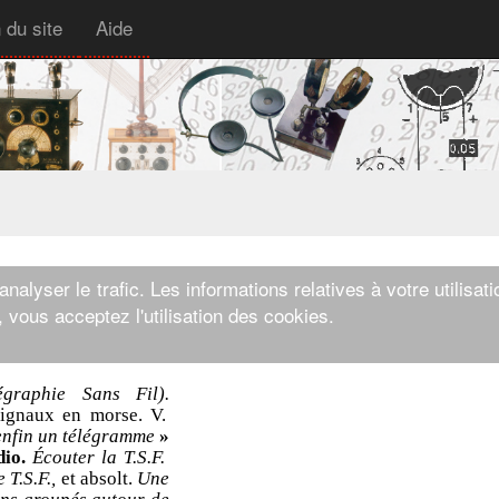
 du site
Aide
nalyser le trafic. Les informations relatives à votre utilisat
 vous acceptez l'utilisation des cookies.
égraphie Sans Fil).
signaux en morse. V.
 enfin un télégramme
»
dio.
Écouter la T.S.F.
 T.S.F.,
et absolt.
Une