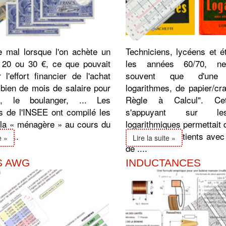
 mal lorsque l'on achète un
Techniciens, lycéens et é
20 ou 30 €, ce que pouvait
les années 60/70, ne
 l'effort financier de l'achat
souvent que d'une
mbien de mois de salaire pour
logarithmes, de papier/cr
e, le boulanger, ... Les
Règle à Calcul". Cet
ns de l'INSEE ont compilé les
s'appuyant sur le
 la « ménagère » au cours du
logarithmiques permettait 
er ...
produits et quotients avec
e »
Lire la suite »
de ....
S AWG
INDUCTANCES